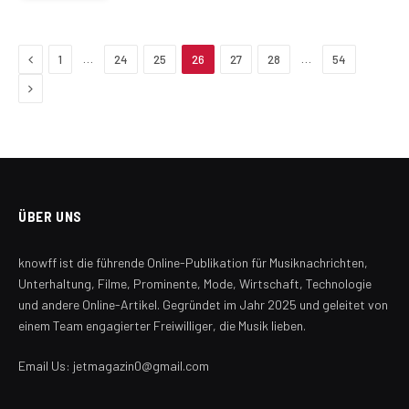
Previous
…
…
1
24
25
26
27
28
54
Next
ÜBER UNS
knowff ist die führende Online-Publikation für Musiknachrichten,
Unterhaltung, Filme, Prominente, Mode, Wirtschaft, Technologie
und andere Online-Artikel. Gegründet im Jahr 2025 und geleitet von
einem Team engagierter Freiwilliger, die Musik lieben.
Email Us: jetmagazin0@gmail.com