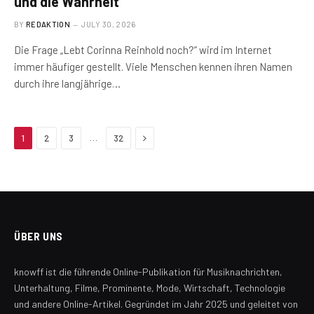
und die Wahrheit
BY
REDAKTION
JULY 30, 2026
Die Frage „Lebt Corinna Reinhold noch?“ wird im Internet
immer häufiger gestellt. Viele Menschen kennen ihren Namen
durch ihre langjährige…
Next
…
1
2
3
32
ÜBER UNS
knowff ist die führende Online-Publikation für Musiknachrichten,
Unterhaltung, Filme, Prominente, Mode, Wirtschaft, Technologie
und andere Online-Artikel. Gegründet im Jahr 2025 und geleitet von