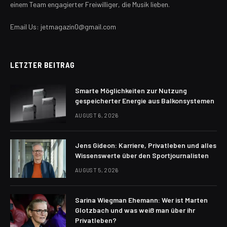
einem Team engagierter Freiwilliger, die Musik lieben.
Email Us: jetmagazin0@gmail.com
LETZTER BEITRAG
Smarte Möglichkeiten zur Nutzung
gespeicherter Energie aus Balkonsystemen
AUGUST 6, 2026
Jens Gideon: Karriere, Privatleben und alles
Wissenswerte über den Sportjournalisten
AUGUST 5, 2026
Sarina Wiegman Ehemann: Wer ist Marten
Glotzbach und was weiß man über ihr
Privatleben?