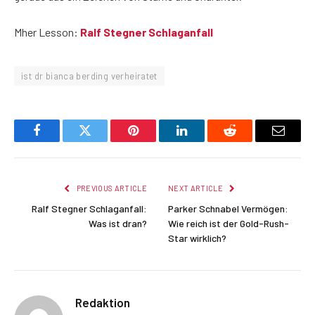
Mher Lesson:
Ralf Stegner Schlaganfall
ist dr bianca berding verheiratet
Facebook
Twitter
Pinterest
LinkedIn
Reddit
Email
PREVIOUS ARTICLE
NEXT ARTICLE
Ralf Stegner Schlaganfall:
Parker Schnabel Vermögen:
Was ist dran?
Wie reich ist der Gold-Rush-
Star wirklich?
Redaktion