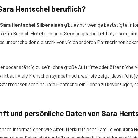
ara Hentschel beruflich?
Sara Hentschel Silbereisen
gibt es nur wenige bestätigte Info
 sie im Bereich Hotellerie oder Service gearbeitet hat, also in e
as unterscheidet sie stark von vielen anderen Partnerinnen beka
eher bodenständig zu sein, ohne große Auftritte oder öffentliche 
wirkt auf viele Menschen sympathisch, weil sie zeigt, dass nicht j
Stattdessen scheint Sara Hentschel ein Leben zu bevorzugen, das
nft und persönliche Daten von Sara Hent
t nach Informationen wie Alter, Herkunft oder Familie von
Sara H
genau diese Daten sind nur teilweise bekannt. Es gibt keine offizie