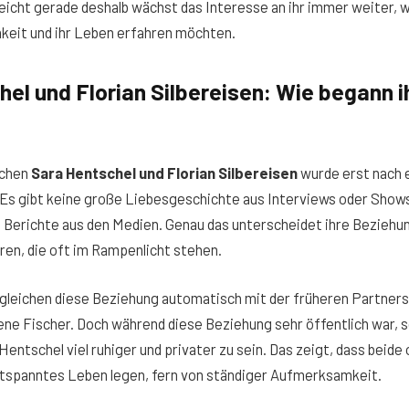
eicht gerade deshalb wächst das Interesse an ihr immer weiter,
hkeit und ihr Leben erfahren möchten.
el und Florian Silbereisen: Wie begann i
schen
Sara Hentschel und Florian Silbereisen
wurde erst nach e
 Es gibt keine große Liebesgeschichte aus Interviews oder Show
 Berichte aus den Medien. Genau das unterscheidet ihre Beziehun
en, die oft im Rampenlicht stehen.
gleichen diese Beziehung automatisch mit der früheren Partner
ene Fischer. Doch während diese Beziehung sehr öffentlich war, s
Hentschel viel ruhiger und privater zu sein. Das zeigt, dass beide
ntspanntes Leben legen, fern von ständiger Aufmerksamkeit.