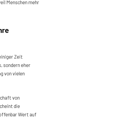
 weil Menschen mehr
hre
iniger Zeit
s, sondern eher
g von vielen
schaft von
cheint die
 offenbar Wert auf