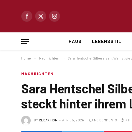
Facebook
X
Instagram
(Twitter)
HAUS
LEBENSSTIL
Home
»
Nachrichten
»
Sara Hentschel Silbereisen: Wer ist sie 
NACHRICHTEN
Sara Hentschel Silbe
steckt hinter ihrem
BY
REDAKTION
APRIL 5, 2026
NO COMMENTS
4 M