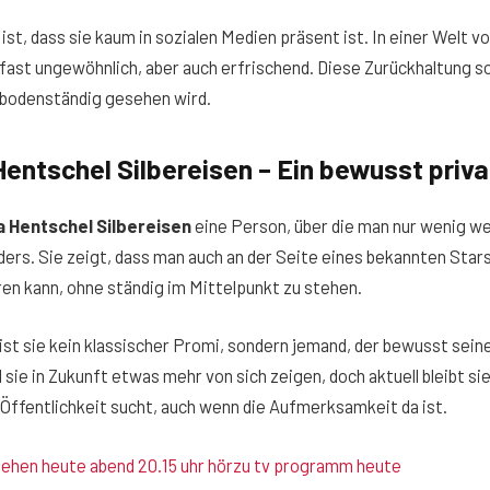
ist, dass sie kaum in sozialen Medien präsent ist. In einer Welt vol
 fast ungewöhnlich, aber auch erfrischend. Diese Zurückhaltung so
 bodenständig gesehen wird.
Hentschel Silbereisen – Ein bewusst priv
a Hentschel Silbereisen
eine Person, über die man nur wenig we
ers. Sie zeigt, dass man auch an der Seite eines bekannten Stars
en kann, ohne ständig im Mittelpunkt zu stehen.
t sie kein klassischer Promi, sondern jemand, der bewusst sei
d sie in Zukunft etwas mehr von sich zeigen, doch aktuell bleibt sie
e Öffentlichkeit sucht, auch wenn die Aufmerksamkeit da ist.
sehen heute abend 20.15 uhr hörzu tv programm heute