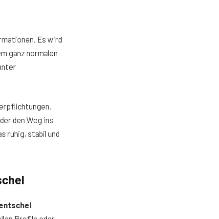
rmationen. Es wird
inem ganz normalen
nnter
Verpflichtungen.
eder den Weg ins
 ruhig, stabil und
schel
entschel
llen Profile oder