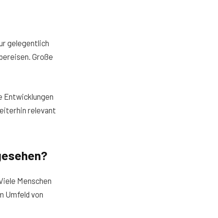
ur gelegentlich
lbereisen. Große
ue Entwicklungen
eiterhin relevant
 gesehen?
Viele Menschen
im Umfeld von