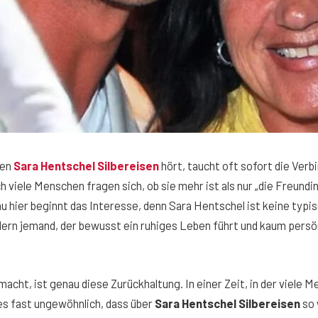
men
Sara Hentschel Silbereisen
hört, taucht oft sofort die Verb
h viele Menschen fragen sich, ob sie mehr ist als nur „die Freundi
 hier beginnt das Interesse, denn Sara Hentschel ist keine typi
dern jemand, der bewusst ein ruhiges Leben führt und kaum persön
acht, ist genau diese Zurückhaltung. In einer Zeit, in der viele 
t es fast ungewöhnlich, dass über
Sara Hentschel Silbereisen
so 