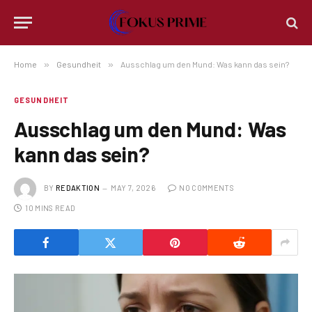
Home
»
Gesundheit
»
Ausschlag um den Mund: Was kann das sein?
GESUNDHEIT
Ausschlag um den Mund: Was
kann das sein?
BY
REDAKTION
MAY 7, 2026
NO COMMENTS
10 MINS READ