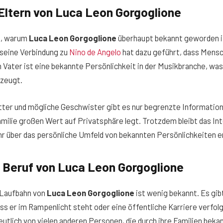
 Eltern von Luca Leon Gorgoglione
t, warum
Luca Leon Gorgoglione
überhaupt bekannt geworden ist
 seine Verbindung zu
Nino de Angelo
hat dazu geführt, dass Mensc
 Vater ist eine bekannte Persönlichkeit in der Musikbranche, wa
zeugt.
tter und mögliche Geschwister gibt es nur begrenzte Information
Familie großen Wert auf Privatsphäre legt. Trotzdem bleibt das In
r über das persönliche Umfeld von bekannten Persönlichkeiten 
d Beruf von Luca Leon Gorgoglione
e Laufbahn von
Luca Leon Gorgoglione
ist wenig bekannt. Es gib
ss er im Rampenlicht steht oder eine öffentliche Karriere verfolg
eutlich von vielen anderen Personen, die durch ihre Familien bek