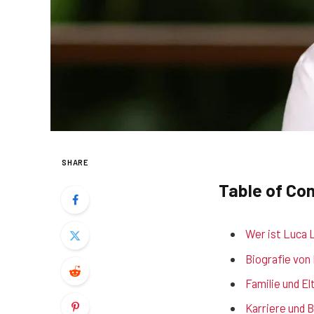
SHARE
Table of Co
Wer ist Luca 
Biografie von
Familie und E
Karriere und 