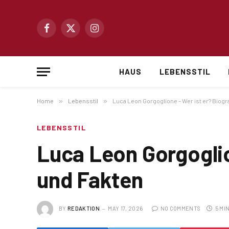
Facebook
X
Instagram
(Twitter)
HAUS
LEBENSSTIL
Home
»
Lebensstil
»
Luca Leon Gorgoglione – Wer ist er? Biogra
LEBENSSTIL
Luca Leon Gorgoglion
und Fakten
BY
REDAKTION
MAY 17, 2026
NO COMMENTS
5 MI