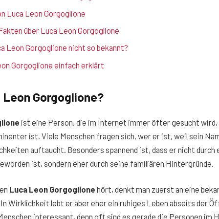
on Luca Leon Gorgoglione
Fakten über Luca Leon Gorgoglione
a Leon Gorgoglione nicht so bekannt?
eon Gorgoglione einfach erklärt
a Leon Gorgoglione?
lione
ist eine Person, die im Internet immer öfter gesucht wird,
inenter ist. Viele Menschen fragen sich, wer er ist, weil sein Na
hkeiten auftaucht. Besonders spannend ist, dass er nicht durch 
eworden ist, sondern eher durch seine familiären Hintergründe.
men
Luca Leon Gorgoglione
hört, denkt man zuerst an eine beka
In Wirklichkeit lebt er aber eher ein ruhiges Leben abseits der Öf
 Menschen interessant, denn oft sind es gerade die Personen im H