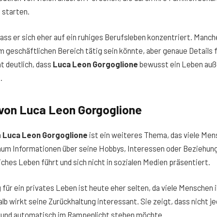
 starten.
ass er sich eher auf ein ruhiges Berufsleben konzentriert. Manch
 im geschäftlichen Bereich tätig sein könnte, aber genaue Details 
t deutlich, dass
Luca Leon Gorgoglione
bewusst ein Leben auß
.
 von Luca Leon Gorgoglione
n
Luca Leon Gorgoglione
ist ein weiteres Thema, das viele Men
kaum Informationen über seine Hobbys, Interessen oder Beziehunge
iches Leben führt und sich nicht in sozialen Medien präsentiert.
für ein privates Leben ist heute eher selten, da viele Menschen i
alb wirkt seine Zurückhaltung interessant. Sie zeigt, dass nicht j
und automatisch im Rampenlicht stehen möchte.