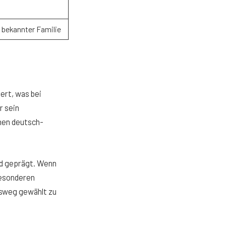
z bekannter Familie
iert, was bei
r sein
nen deutsch-
ld geprägt. Wenn
besonderen
sweg gewählt zu