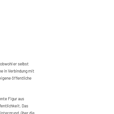
 obwohl er selbst
me in Verbindung mit
eigene öffentliche
nnte Figur aus
fentlichkeit. Das
intergrund, über die