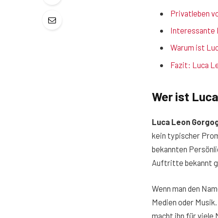
Privatleben v
Interessante 
Warum ist Luc
Fazit: Luca L
Wer ist Luc
Luca Leon Gorgog
kein typischer Prom
bekannten Persönlic
Auftritte bekannt g
Wenn man den Na
Medien oder Musik. 
macht ihn für viele