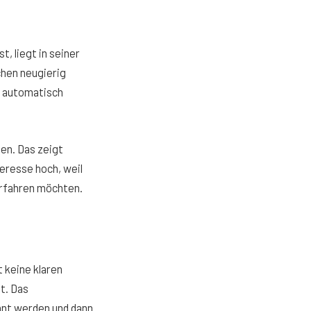
, liegt in seiner
hen neugierig
s automatisch
en. Das zeigt
teresse hoch, weil
erfahren möchten.
t keine klaren
t. Das
annt werden und dann