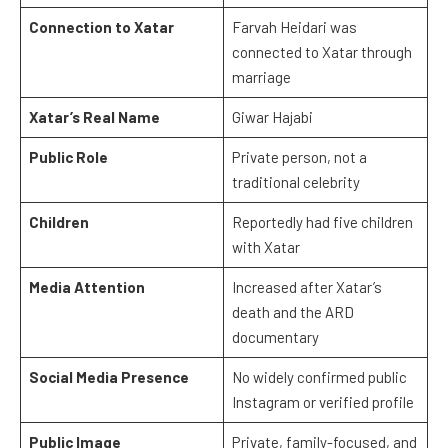
Connection to Xatar
Farvah Heidari was
connected to Xatar through
marriage
Xatar’s Real Name
Giwar Hajabi
Public Role
Private person, not a
traditional celebrity
Children
Reportedly had five children
with Xatar
Media Attention
Increased after Xatar’s
death and the ARD
documentary
Social Media Presence
No widely confirmed public
Instagram or verified profile
Public Image
Private, family-focused, and