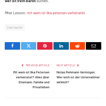
wer ist Irem Barlin
suchen.
Mher Lesson:
mit wem ist ilka petersen verheiratet
irem barlin
Facebook
Twitter
Pinterest
LinkedIn
Reddit
Email
PREVIOUS ARTICLE
NEXT ARTICLE
Mit wem ist Ilka Petersen
Niclas Rehmann Vermögen:
verheiratet? Alles über
Wie reich ist der Unternehmer
Ehemann, Familie und
wirklich?
Privatleben