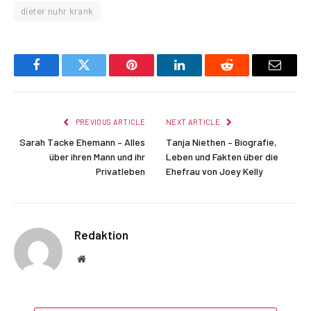
dieter nuhr krank
Facebook
Twitter
Pinterest
LinkedIn
Reddit
Email
PREVIOUS ARTICLE
NEXT ARTICLE
Sarah Tacke Ehemann – Alles
Tanja Niethen – Biografie,
über ihren Mann und ihr
Leben und Fakten über die
Privatleben
Ehefrau von Joey Kelly
Redaktion
Website