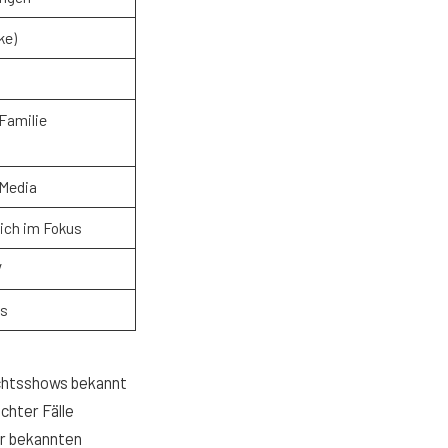
ke)
 Familie
 Media
lich im Fokus
V
ws
richtsshows bekannt
chter Fälle
er bekannten