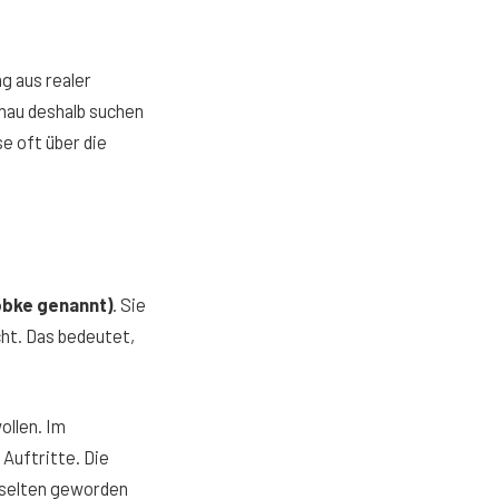
g aus realer
enau deshalb suchen
se oft über die
öbke genannt)
. Sie
ht. Das bedeutet,
ollen. Im
Auftritte. Die
r selten geworden