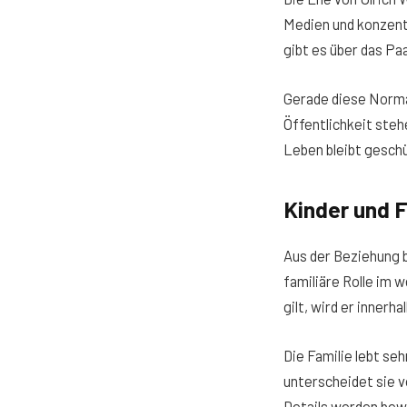
Medien und konzentr
gibt es über das Paa
Gerade diese Normal
Öffentlichkeit stehe
Leben bleibt geschü
Kinder und F
Aus der Beziehung b
familiäre Rolle im 
gilt, wird er inner
Die Familie lebt s
unterscheidet sie v
Details werden bewu