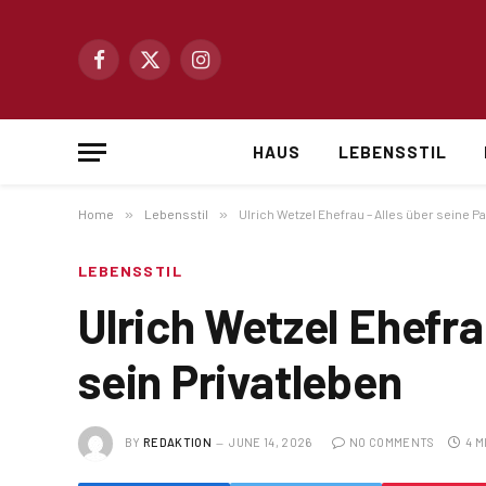
Facebook
X
Instagram
(Twitter)
HAUS
LEBENSSTIL
Home
»
Lebensstil
»
Ulrich Wetzel Ehefrau – Alles über seine P
LEBENSSTIL
Ulrich Wetzel Ehefra
sein Privatleben
BY
REDAKTION
JUNE 14, 2026
NO COMMENTS
4 M