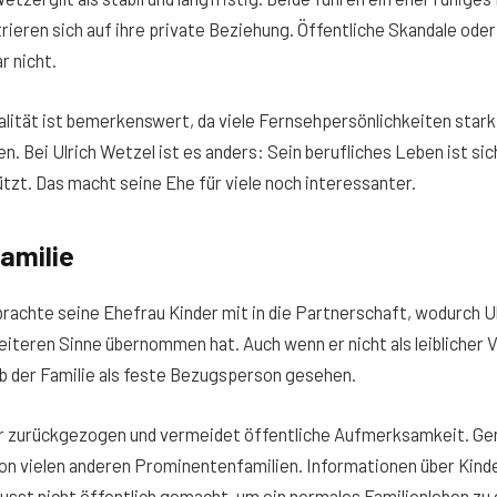
ieren sich auf ihre private Beziehung. Öffentliche Skandale ode
r nicht.
ität ist bemerkenswert, da viele Fernsehpersönlichkeiten stark 
n. Bei Ulrich Wetzel ist es anders: Sein berufliches Leben ist sic
tzt. Das macht seine Ehe für viele noch interessanter.
amilie
rachte seine Ehefrau Kinder mit in die Partnerschaft, wodurch U
weiteren Sinne übernommen hat. Auch wenn er nicht als leiblicher V
halb der Familie als feste Bezugsperson gesehen.
ehr zurückgezogen und vermeidet öffentliche Aufmerksamkeit. Ge
on vielen anderen Prominentenfamilien. Informationen über Kinde
sst nicht öffentlich gemacht, um ein normales Familienleben zu