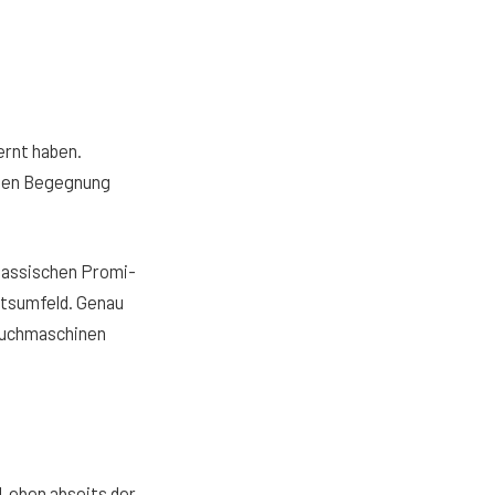
ernt haben.
ligen Begegnung
klassischen Promi-
itsumfeld. Genau
Suchmaschinen
s Leben abseits der