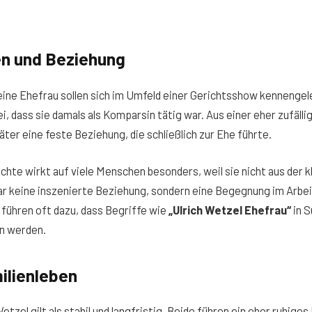
n und Beziehung
eine Ehefrau sollen sich im Umfeld einer Gerichtsshow kennengel
ei, dass sie damals als Komparsin tätig war. Aus einer eher zufäl
äter eine feste Beziehung, die schließlich zur Ehe führte.
hte wirkt auf viele Menschen besonders, weil sie nicht aus der 
r keine inszenierte Beziehung, sondern eine Begegnung im Arbe
führen oft dazu, dass Begriffe wie
„Ulrich Wetzel Ehefrau“
in 
n werden.
ilienleben
etzel gilt als stabil und langfristig. Beide führen ein eher ruhige