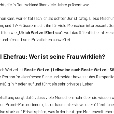
t, die in Deutschland über viele Jahre präsent war.
hen kam, war er tatsächlich als echter Jurist tätig. Diese Mischun
ung und TV-Präsenz macht ihn für viele Menschen interessant. G
riffen wie
„Ulrich Wetzel Ehefrau“
, weil das öffentliche Interes
und sich auf sein Privatleben ausweitet.
l Ehefrau: Wer ist seine Frau wirklich?
ich Wetzel ist
Beate Wetzel (teilweise auch Beate Wetzel-S
he Person im klassischen Sinne und meidet bewusst das Rampenlic
lmäßig in Medien auf und führt ein sehr privates Leben.
haltung sorgt dafür, dass viele Menschen mehr über sie wissen w
en Promi-Partnerinnen gibt es kaum Interviews oder öffentliche 
lso stark auf Privatsphäre, was in der heutigen Medienwelt ehe