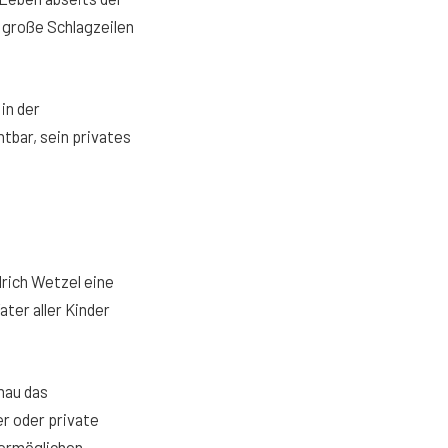
r große Schlagzeilen
in der
htbar, sein privates
lrich Wetzel eine
ater aller Kinder
nau das
r oder private
 ermöglichen.