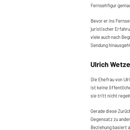
Fernsehfigur gemach
Bevor er ins Fernse
juristischer Erfahr
viele auch nach Beg
Sendung hinausgeht 
Ulrich Wetze
Die Ehefrau von Ulr
ist keine öffentlic
sie tritt nicht rege
Gerade diese Zurück
Gegensatz zu ander
Beziehung basiert a