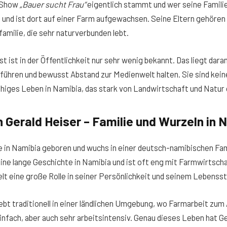
-Show
„Bauer sucht Frau“
eigentlich stammt und wer seine Familie
und ist dort auf einer Farm aufgewachsen. Seine Eltern gehören 
amilie, die sehr naturverbunden lebt.
st ist in der Öffentlichkeit nur sehr wenig bekannt. Das liegt daran
 führen und bewusst Abstand zur Medienwelt halten. Sie sind kei
uhiges Leben in Namibia, das stark von Landwirtschaft und Natur 
 Gerald Heiser – Familie und Wurzeln in 
 in Namibia geboren und wuchs in einer deutsch-namibischen Fami
ne lange Geschichte in Namibia und ist oft eng mit Farmwirtsch
lt eine große Rolle in seiner Persönlichkeit und seinem Lebenssti
lebt traditionell in einer ländlichen Umgebung, wo Farmarbeit zum 
nfach, aber auch sehr arbeitsintensiv. Genau dieses Leben hat G