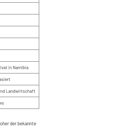
rivat in Namibia
asiert
und Landwirtschaft
ews
woher der bekannte