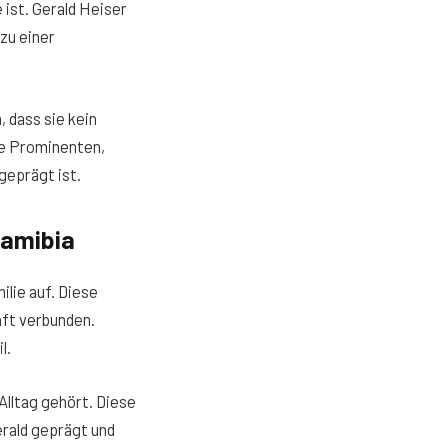
 ist. Gerald Heiser
zu einer
, dass sie kein
ne Prominenten,
geprägt ist.
Namibia
lie auf. Diese
aft verbunden.
l.
Alltag gehört. Diese
erald geprägt und