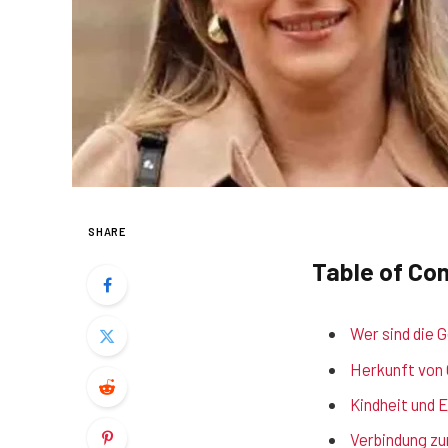
SHARE
Table of Co
Wer sind die G
Herkunft von 
Kindheit und E
Verbindung zu