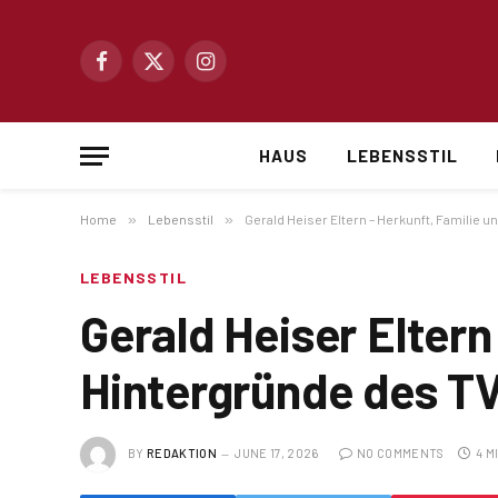
Facebook
X
Instagram
(Twitter)
HAUS
LEBENSSTIL
Home
»
Lebensstil
»
Gerald Heiser Eltern – Herkunft, Familie 
LEBENSSTIL
Gerald Heiser Eltern
Hintergründe des T
BY
REDAKTION
JUNE 17, 2026
NO COMMENTS
4 M