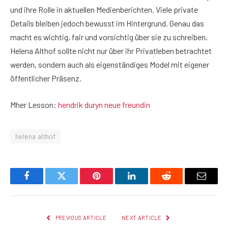
und ihre Rolle in aktuellen Medienberichten. Viele private
Details bleiben jedoch bewusst im Hintergrund. Genau das
macht es wichtig, fair und vorsichtig über sie zu schreiben.
Helena Althof sollte nicht nur über ihr Privatleben betrachtet
werden, sondern auch als eigenständiges Model mit eigener
öffentlicher Präsenz.
Mher Lesson:
hendrik duryn neue freundin
helena althof
Facebook
Twitter
Pinterest
LinkedIn
Reddit
Email
PREVIOUS ARTICLE
NEXT ARTICLE