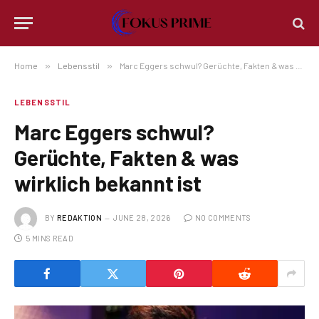
Home
»
Lebensstil
»
Marc Eggers schwul? Gerüchte, Fakten & was wirklich bekannt ist
LEBENSSTIL
Marc Eggers schwul?
Gerüchte, Fakten & was
wirklich bekannt ist
BY
REDAKTION
JUNE 28, 2026
NO COMMENTS
5 MINS READ