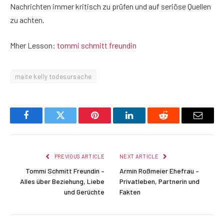
Nachrichten immer kritisch zu prüfen und auf seriöse Quellen
zu achten.
Mher Lesson:
tommi schmitt freundin
maite kelly todesursache
Facebook
Twitter
Pinterest
LinkedIn
Reddit
Email
PREVIOUS ARTICLE
NEXT ARTICLE
Tommi Schmitt Freundin –
Armin Roßmeier Ehefrau –
Alles über Beziehung, Liebe
Privatleben, Partnerin und
und Gerüchte
Fakten