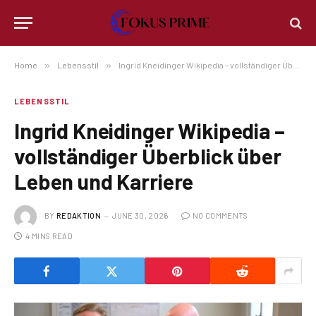
Home
»
Lebensstil
»
Ingrid Kneidinger Wikipedia – vollständiger Überblick über Leben und Karriere
LEBENSSTIL
Ingrid Kneidinger Wikipedia –
vollständiger Überblick über
Leben und Karriere
BY
REDAKTION
JUNE 30, 2026
NO COMMENTS
4 MINS READ