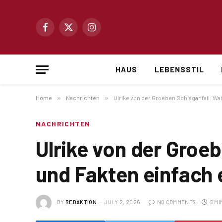
Facebook
X
Instagram
(Twitter)
HAUS
LEBENSSTIL
Home
»
Nachrichten
»
Ulrike von der Groeben Schlaganfall: Wa
NACHRICHTEN
Ulrike von der Groe
und Fakten einfach 
BY
REDAKTION
JULY 2, 2026
NO COMMENTS
5 MI