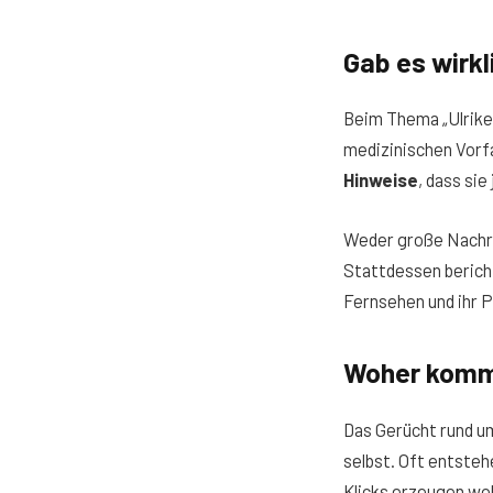
Gab es wirkl
Beim Thema „Ulrike 
medizinischen Vorfa
Hinweise
, dass sie
Weder große Nachri
Stattdessen bericht
Fernsehen und ihr P
Woher komm
Das Gerücht rund um
selbst. Oft entsteh
Klicks erzeugen wo