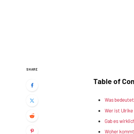
SHARE
Table of Co
Was bedeutet 
Wer ist Ulrik
Gab es wirklic
Woher kommt 