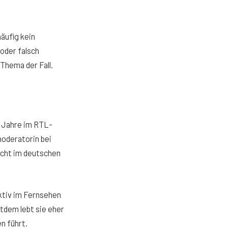
äufig kein
 oder falsch
 Thema der Fall.
e Jahre im RTL-
moderatorin bei
sicht im deutschen
aktiv im Fernsehen
tdem lebt sie eher
n führt.