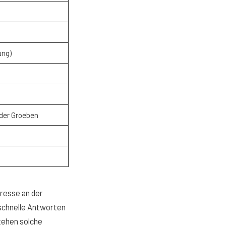
ung)
 der Groeben
eresse an der
 schnelle Antworten
stehen solche