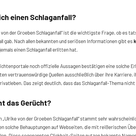
ich einen Schlaganfall?
von der Groeben Schlaganfall“ ist die wichtigste Frage, ob es tat
ll gab. Nach allen bekannten und seriösen Informationen gibt es
k
 jemals einen Schlaganfall erlitten hat.
chtenportale noch offizielle Aussagen bestätigen eine solche E
en vertrauenswürdige Quellen ausschließlich über ihre Karriere,
rivatleben. Das zeigt deutlich, dass das Schlaganfall-Thema nicht
t das Gerücht?
 „Ulrike von der Groeben Schlaganfall“ stammt sehr wahrscheinli
en solche Behauptungen auf Webseiten, die mit reißerischen Übe
llen. Diese sogenannten Clickbait-Seiten nutzen bekannte Name