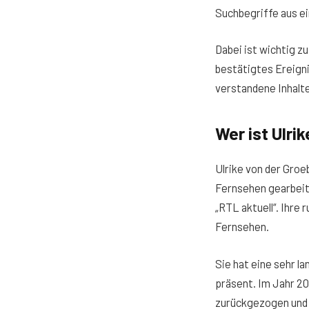
Suchbegriffe aus e
Dabei ist wichtig z
bestätigtes Ereignis
verstandene Inhalte,
Wer ist Ulri
Ulrike von der Groe
Fernsehen gearbeite
„RTL aktuell“. Ihre
Fernsehen.
Sie hat eine sehr l
präsent. Im Jahr 2
zurückgezogen und t