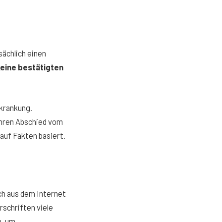
sächlich einen
eine bestätigten
rkrankung.
 ihren Abschied vom
 auf Fakten basiert.
ch aus dem Internet
rschriften viele
n, um